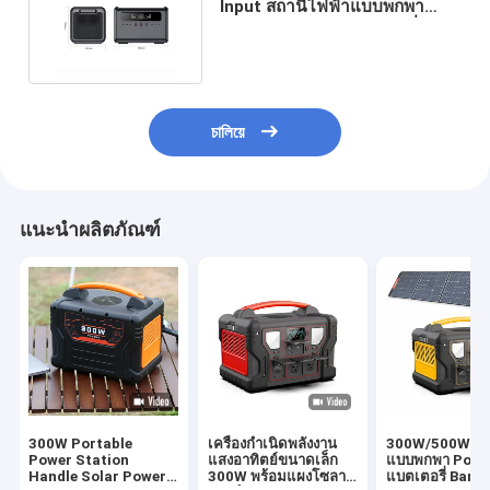
Input สถานีไฟฟ้าแบบพกพา
2400W LiFePO4 แบตเตอรี่
চালিয়ে
แนะนำผลิตภัณฑ์
300W Portable
เครื่องกำเนิดพลังงาน
300W/500W/7
Power Station
แสงอาทิตย์ขนาดเล็ก
แบบพกพา Powe
Handle Solar Power
300W พร้อมแผงโซลาร์
แบตเตอรี่ Bank