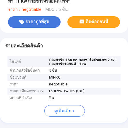
พา 11 Kw สายชาร์จรถยนต์ไฟฟ้า
ราคา：negotiable
MOQ：5 ชิ้น
ราคาถูกที่สุด
ติดต่อตอนนี้
รายละเอียดสินค้า
,
,
กองชาร์จ 16a ev
กองชาร์จประเภท 2 ev
ไฮไลต์
กองชาร์จรถยนต์ 11kw
จำนวนสั่งซื้อขั้นต่ำ
5 ชิ้น
ชื่อแบรนด์
MINKO
ราคา
negotiable
รายละเอียดการบรรจุ
L210xW85xH52 (มม.)
สถานที่กำเนิด
จีน
ดูเพิ่มเติม