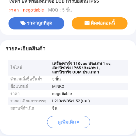
ไฟฟ้า EV พร้อมหน้าจอ LCD การป้องกัน IP65
ราคา：negotiable
MOQ：5 ชิ้น
ราคาถูกที่สุด
ติดต่อตอนนี้
รายละเอียดสินค้า
,
เครื่องชาร์จ 110vac ประเภท 1 ev
ไฮไลต์
,
สถานีชาร์จ IP65 ประเภท 1
สถานีชาร์จ ODM ประเภท 1
จำนวนสั่งซื้อขั้นต่ำ
5 ชิ้น
ชื่อแบรนด์
MINKO
ราคา
negotiable
รายละเอียดการบรรจุ
L210xW85xH52 (มม.)
สถานที่กำเนิด
จีน
ดูเพิ่มเติม