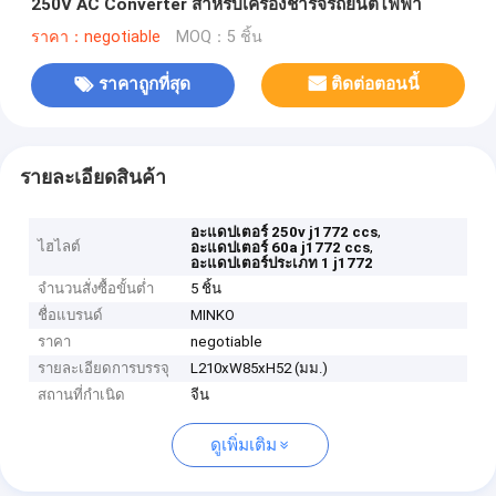
250V AC Converter สำหรับเครื่องชาร์จรถยนต์ไฟฟ้า
ราคา：negotiable
MOQ：5 ชิ้น
ราคาถูกที่สุด
ติดต่อตอนนี้
รายละเอียดสินค้า
,
อะแดปเตอร์ 250v j1772 ccs
ไฮไลต์
,
อะแดปเตอร์ 60a j1772 ccs
อะแดปเตอร์ประเภท 1 j1772
จำนวนสั่งซื้อขั้นต่ำ
5 ชิ้น
ชื่อแบรนด์
MINKO
ราคา
negotiable
รายละเอียดการบรรจุ
L210xW85xH52 (มม.)
สถานที่กำเนิด
จีน
ดูเพิ่มเติม