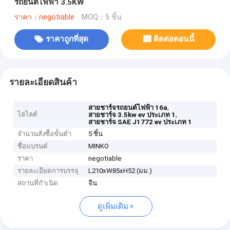
รถยนต์ไฟฟ้า 3.5KW
ราคา：negotiable
MOQ：5 ชิ้น
ราคาถูกที่สุด
ติดต่อตอนนี้
รายละเอียดสินค้า
,
สายชาร์จรถยนต์ไฟฟ้า 16a
ไฮไลต์
,
สายชาร์จ 3.5kw ev ประเภท 1
สายชาร์จ SAE J1772 ev ประเภท 1
จำนวนสั่งซื้อขั้นต่ำ
5 ชิ้น
ชื่อแบรนด์
MINKO
ราคา
negotiable
รายละเอียดการบรรจุ
L210xW85xH52 (มม.)
สถานที่กำเนิด
จีน
ดูเพิ่มเติม